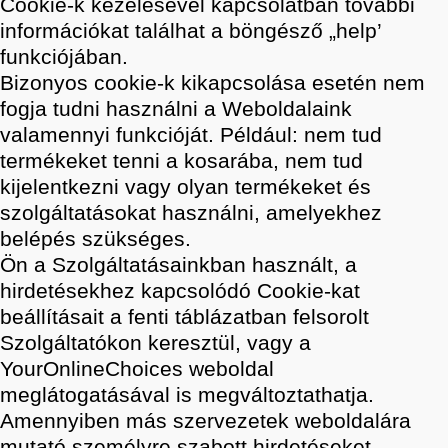
Cookie-k kezelésével kapcsolatban további
információkat találhat a böngésző „help’
funkciójában.
Bizonyos cookie-k kikapcsolása esetén nem
fogja tudni használni a Weboldalaink
valamennyi funkcióját. Például: nem tud
termékeket tenni a kosarába, nem tud
kijelentkezni vagy olyan termékeket és
szolgáltatásokat használni, amelyekhez
belépés szükséges.
Ön a Szolgáltatásainkban használt, a
hirdetésekhez kapcsolódó Cookie-kat
beállításait a fenti táblázatban felsorolt
Szolgáltatókon keresztül, vagy a
YourOnlineChoices weboldal
meglátogatásával is megváltoztathatja.
Amennyiben más szervezetek weboldalára
mutató személyre szabott hirdetéseket