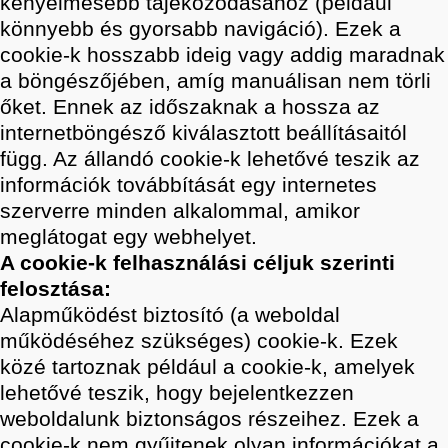
kényelmesebb tájékozódásához (például
könnyebb és gyorsabb navigáció). Ezek a
cookie-k hosszabb ideig vagy addig maradnak
a böngészőjében, amíg manuálisan nem törli
őket. Ennek az időszaknak a hossza az
internetböngésző kiválasztott beállításaitól
függ. Az állandó cookie-k lehetővé teszik az
információk továbbítását egy internetes
szerverre minden alkalommal, amikor
meglátogat egy webhelyet.
A cookie-k felhasználási céljuk szerinti
felosztása:
Alapműködést biztosító (a weboldal
működéséhez szükséges) cookie-k. Ezek
közé tartoznak például a cookie-k, amelyek
lehetővé teszik, hogy bejelentkezzen
weboldalunk biztonságos részeihez. Ezek a
cookie-k nem gyűjtenek olyan információkat a